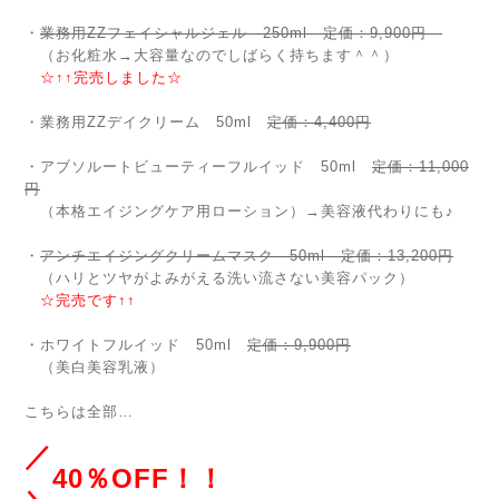
・
業務用ZZフェイシャルジェル 250ml 定価：9,900円
（お化粧水→大容量なのでしばらく持ちます＾＾）
☆↑↑完売しました☆
・業務用ZZデイクリーム 50ml
定価：4,400円
・アブソルートビューティーフルイッド 50ml
定価：11,000
円
（本格エイジングケア用ローション）→美容液代わりにも♪
・
アンチエイジングクリームマスク 50ml 定価：13,200円
（ハリとツヤがよみがえる洗い流さない美容パック）
☆完売です↑↑
・ホワイトフルイッド 50ml
定価：9,900円
（美白美容乳液）
こちらは全部…
／
40％OFF！！