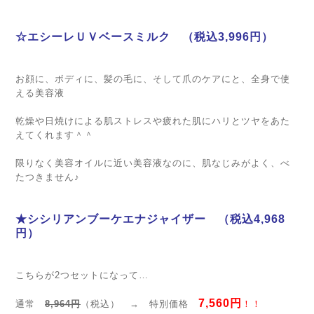
☆エシーレＵＶベースミルク （税込3,996円）
お顔に、ボディに、髪の毛に、そして爪のケアにと、全身で使
える美容液
乾燥や日焼けによる肌ストレスや疲れた肌にハリとツヤをあた
えてくれます＾＾
限りなく美容オイルに近い美容液なのに、肌なじみがよく、べ
たつきません♪
★シシリアンブーケエナジャイザー （税込4,968
円）
こちらが2つセットになって…
7,560円
通常
8,964円
（税込） → 特別価格
！！