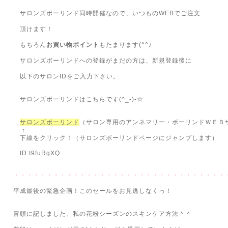
サロンズボーリンド同時開催なので、いつものWEBでご注文
頂けます！
もちろん
お買い物ポイント
もたまります(^^♪
サロンズボーリンドへの登録がまだの方は、新規登録後に
以下のサロンIDをご入力下さい。
サロンズボーリンドはこちらです(^_-)-☆
サロンズボーリンド
（サロン専用のアンネマリー・ボーリンドＷＥＢ
↑
下線をクリック！（サロンズボーリンドページにジャンプします）
ID:I9fuRgXQ
・・・・・・・・・・・・・・・・・・・・・・・・・・・・・・・・
平成最後の緊急企画！このセールをお見逃しなくっ！
冒頭に記しました、私の花粉シーズンのスキンケア方法＾＾