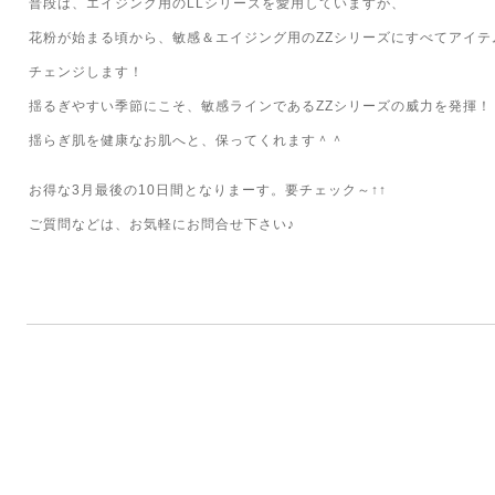
普段は、エイジング用のLLシリーズを愛用していますが、
花粉が始まる頃から、敏感＆エイジング用のZZシリーズにすべてアイテ
チェンジします！
揺るぎやすい季節にこそ、敏感ラインであるZZシリーズの威力を発揮！
揺らぎ肌を健康なお肌へと、保ってくれます＾＾
お得な3月最後の10日間となりまーす。要チェック～↑↑
ご質問などは、お気軽にお問合せ下さい♪