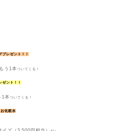
グプレゼント！！
がもう1本
ついてくる！
レゼント！！
う1本
ついてくる！
トお化粧水
イズ（3,500円相当）
が♪