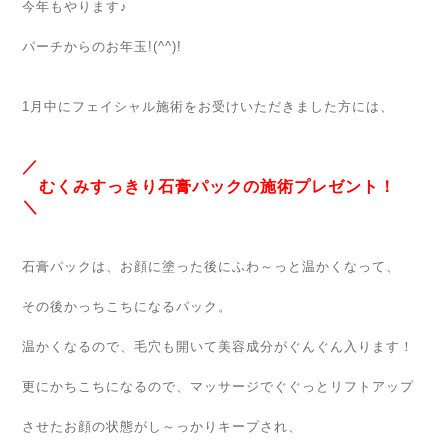
今年もやります♪
パーチからのお年玉!(^^)!
1月中にフェイシャル施術をお受けいただきました方には、
／
むくみすっきり石膏パックの施術プレゼント！
＼
石膏パックは、お顔に塗った後にふわ～っと温かくなって、
その後かっちこちになるパック。
温かくなるので、毛穴も開いて美容成分がぐんぐん入ります！
更にかちこちになるので、マッサージでぐぐっとリフトアップ
させたお顔の状態がし～っかりキープされ、