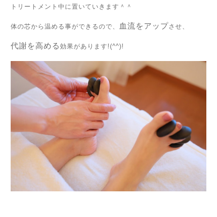
トリートメント中に置いていきます＾＾
血流をアップ
体の芯から温める事ができるので、
させ、
代謝を高める
効果があります!(^^)!