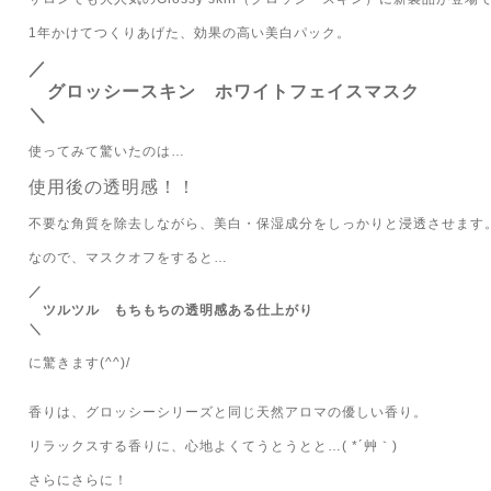
1年かけてつくりあげた、効果の高い美白パック。
／
グロッシースキン ホワイトフェイスマスク
＼
使ってみて驚いたのは…
使用後の透明感！！
不要な角質を除去しながら、美白・保湿成分をしっかりと浸透させます
なので、マスクオフをすると…
／
ツルツル もちもちの透明感ある仕上がり
＼
に驚きます(^^)/
香りは、グロッシーシリーズと同じ天然アロマの優しい香り。
リラックスする香りに、心地よくてうとうとと…( *´艸｀)
さらにさらに！