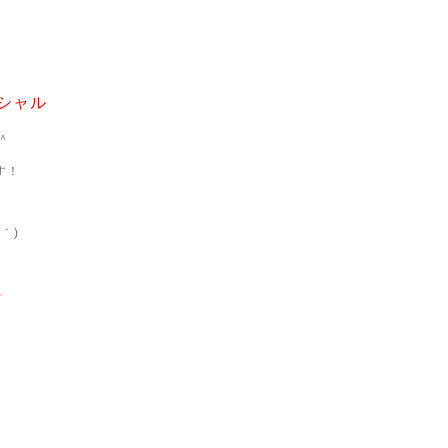
シャル
＾
す！
｀)
・