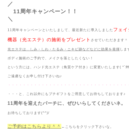
／
11周年キャンペーン！！
＼
フェイ
11周年キャンペーンといたしまして、最近新たに導入しました
機器（光エステ）の施術をプレゼント
させていただきます＾
光エステは…しみ・しわ・たるみ・ニキビ跡などなどに効果を発揮
しま
ボディ施術のご予約で、メイクを落としたくない！
という方には、ハンド光エステ（角質ケア付き）に変更いたします( *´艸
ご遠慮なくお申し付け下さいね♪
・・・・・・・・・・・・・・・・・・・・・・・・・・・・・・・・
・・・と、これ以外にもプチギフトをご用意してお待ちしております♪
11周年を迎えたパーチに、ぜひいらしてくださいネ。
お待ちしております(^^)/
ご予約はこちらより＾＾
←こちらをクリック下さいな。